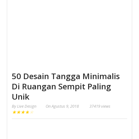
50 Desain Tangga Minimalis
Di Ruangan Sempit Paling
Unik
By
Live Design
On
Agustus 9, 2018
37419 views
★
★
★
★
★