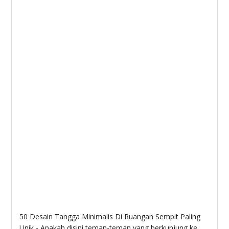
50 Desain Tangga Minimalis Di Ruangan Sempit Paling
Unik - Apakah disini teman-teman yang berkunjung ke