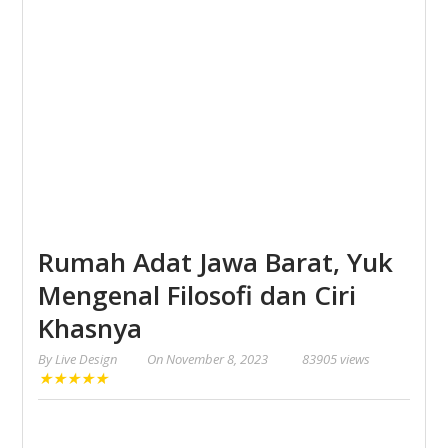
Rumah Adat Jawa Barat, Yuk
Mengenal Filosofi dan Ciri
Khasnya
By
Live Design
On
November 8, 2023
83905 views
★
★
★
★
★