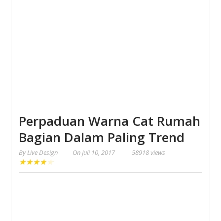
Perpaduan Warna Cat Rumah
Bagian Dalam Paling Trend
By
Live Design
On
Juli 10, 2017
58918 views
★
★
★
★
★