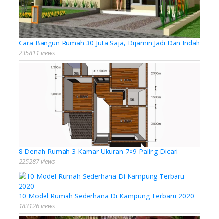
Cara Bangun Rumah 30 Juta Saja, Dijamin Jadi Dan Indah
235811 views
8 Denah Rumah 3 Kamar Ukuran 7×9 Paling Dicari
225287 views
10 Model Rumah Sederhana Di Kampung Terbaru 2020
183126 views