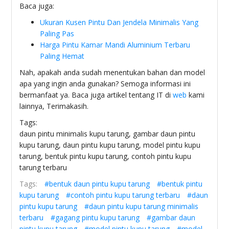
Baca juga:
Ukuran Kusen Pintu Dan Jendela Minimalis Yang
Paling Pas
Harga Pintu Kamar Mandi Aluminium Terbaru
Paling Hemat
Nah, apakah anda sudah menentukan bahan dan model
apa yang ingin anda gunakan? Semoga informasi ini
bermanfaat ya. Baca juga artikel tentang IT di
web
kami
lainnya, Terimakasih.
Tags:
daun pintu minimalis kupu tarung, gambar daun pintu
kupu tarung, daun pintu kupu tarung, model pintu kupu
tarung, bentuk pintu kupu tarung, contoh pintu kupu
tarung terbaru
Tags:
#bentuk daun pintu kupu tarung
#bentuk pintu
kupu tarung
#contoh pintu kupu tarung terbaru
#daun
pintu kupu tarung
#daun pintu kupu tarung minimalis
terbaru
#gagang pintu kupu tarung
#gambar daun
pintu kupu tarung
#model pintu kupu tarung
#model