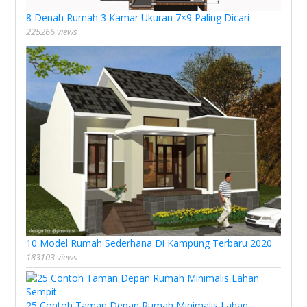
8 Denah Rumah 3 Kamar Ukuran 7×9 Paling Dicari
225266 views
10 Model Rumah Sederhana Di Kampung Terbaru 2020
183103 views
25 Contoh Taman Depan Rumah Minimalis Lahan