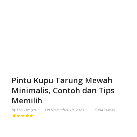
Pintu Kupu Tarung Mewah
Minimalis, Contoh dan Tips
Memilih
By
Live Design
On
November 18, 2023
69843 views
★
★
★
★
★