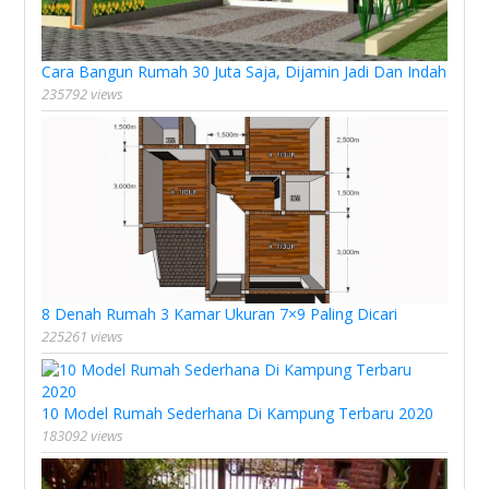
Cara Bangun Rumah 30 Juta Saja, Dijamin Jadi Dan Indah
235792 views
8 Denah Rumah 3 Kamar Ukuran 7×9 Paling Dicari
225261 views
10 Model Rumah Sederhana Di Kampung Terbaru 2020
183092 views