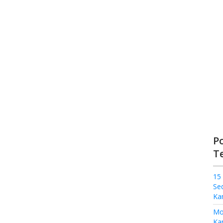
P
T
15
Se
Ka
Mo
Kam