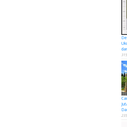
De
Uk
da
315
Ca
Jut
Da
235