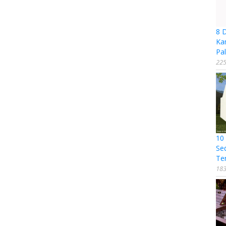
8 
Ka
Pal
225
10
Se
Te
183