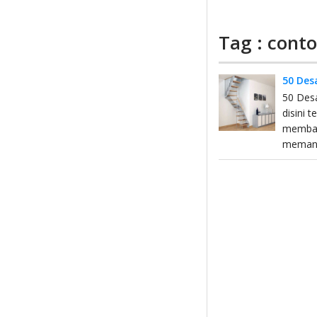
Tag : cont
50 Des
50 Desa
disini 
memban
memang