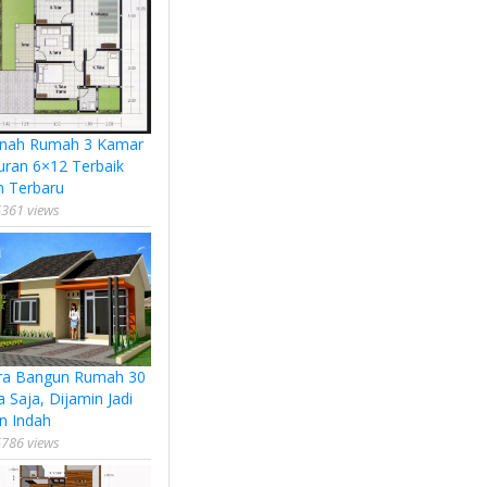
nah Rumah 3 Kamar
uran 6×12 Terbaik
n Terbaru
361 views
ra Bangun Rumah 30
a Saja, Dijamin Jadi
n Indah
786 views