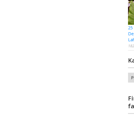
25
De
La
182
K
Ka
F
f