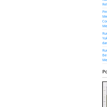
Re
Pi
Me
Co
Me
Ru
Yu
da
Ru
Be
Me
P