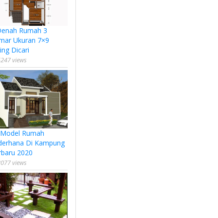
Denah Rumah 3
mar Ukuran 7×9
ing Dicari
247 views
 Model Rumah
derhana Di Kampung
rbaru 2020
077 views