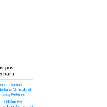
os-pos
erbaru
 Potret Rumah
derhana Minimalis di
mpung Pedesaan
del Plafon PVC
ar Tidur Terbaru, Ini