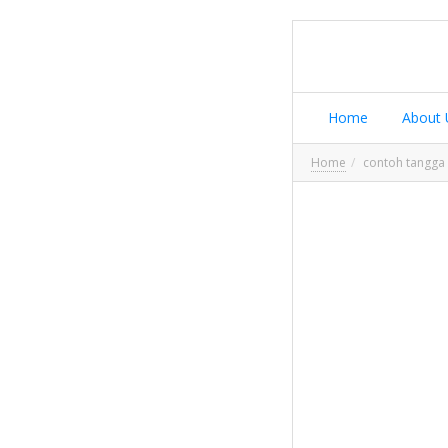
Home
About 
Home
contoh tangga