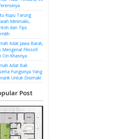
ferensinya
ntu Kupu Tarung
wah Minimalis,
ntoh dan Tips
milih
mah Adat Jawa Barat,
k Mengenal Filosofi
n Ciri Khasnya
mah Adat Bali
serta Fungsinya Yang
narik Untuk Disimak!
opular Post