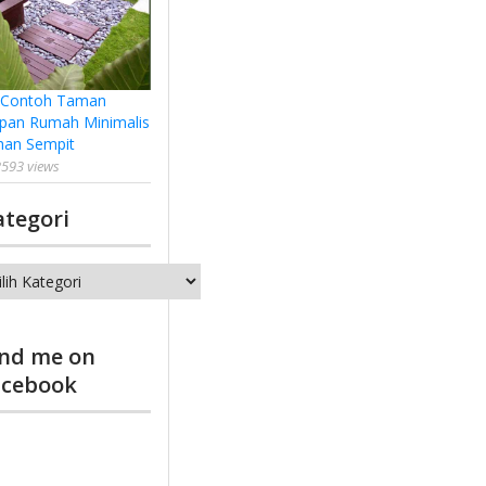
 Contoh Taman
pan Rumah Minimalis
han Sempit
593 views
ategori
tegori
ind me on
acebook