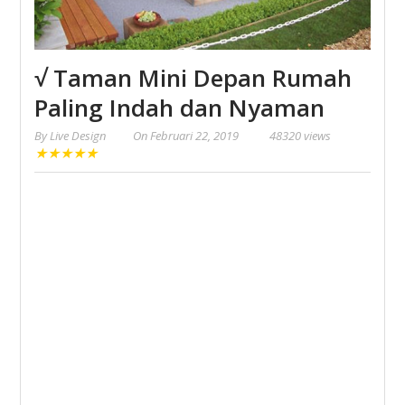
√ Taman Mini Depan Rumah
Paling Indah dan Nyaman
By
Live Design
On
Februari 22, 2019
48320 views
★
★
★
★
★