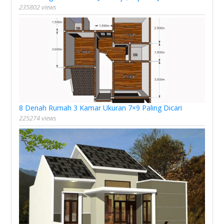
235802 views
8 Denah Rumah 3 Kamar Ukuran 7×9 Paling Dicari
225274 views