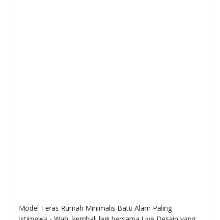
Model Teras Rumah Minimalis Batu Alam Paling
Istimewa - Wah, kembali lagi bersama Live Desain yang