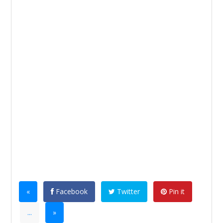
«
Facebook
Twitter
Pin it
...
»