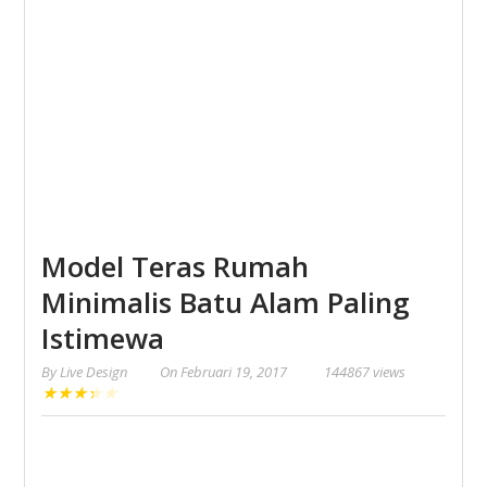
Model Teras Rumah
Minimalis Batu Alam Paling
Istimewa
By
Live Design
On
Februari 19, 2017
144867 views
★
★
★
★
★