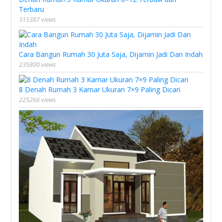
Terbaru
315387 views
Cara Bangun Rumah 30 Juta Saja, Dijamin Jadi Dan Indah
235800 views
8 Denah Rumah 3 Kamar Ukuran 7×9 Paling Dicari
225266 views