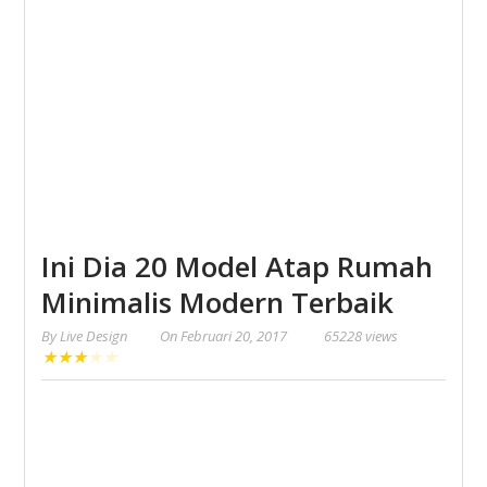
Ini Dia 20 Model Atap Rumah
Minimalis Modern Terbaik
By
Live Design
On
Februari 20, 2017
65228 views
★
★
★
★
★