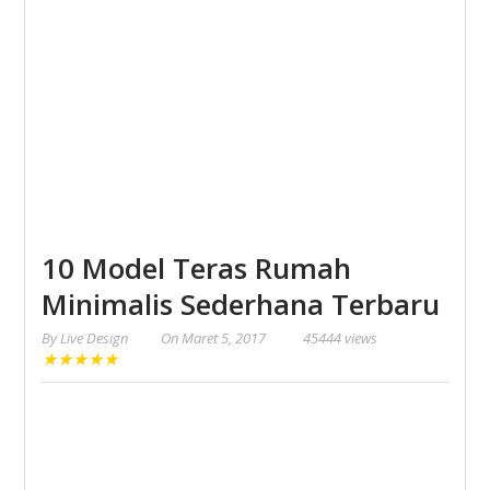
10 Model Teras Rumah
Minimalis Sederhana Terbaru
By
Live Design
On
Maret 5, 2017
45444 views
★
★
★
★
★