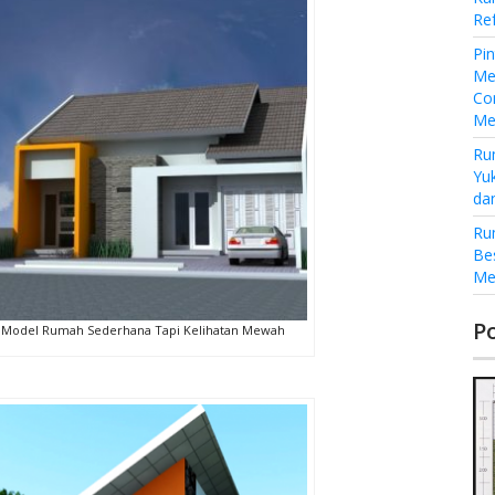
Re
Pi
Me
Co
Me
Ru
Yu
da
Ru
Be
Me
P
Model Rumah Sederhana Tapi Kelihatan Mewah