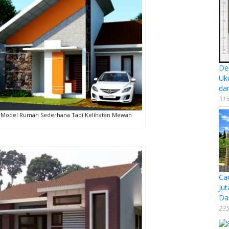
De
Uk
da
315
Model Rumah Sederhana Tapi Kelihatan Mewah
Ca
Jut
Da
235