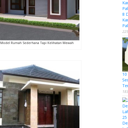
8 
Ka
Pal
225
Model Rumah Sederhana Tapi Kelihatan Mewah
10
Se
Te
183
25
De