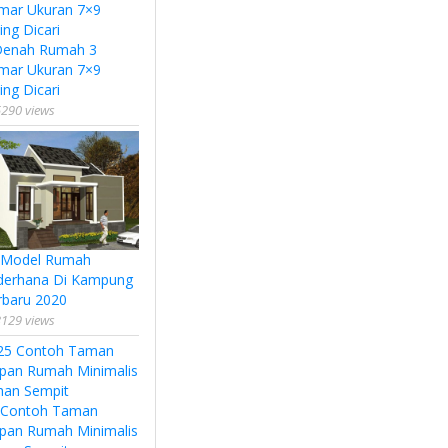
Denah Rumah 3
mar Ukuran 7×9
ing Dicari
290 views
 Model Rumah
derhana Di Kampung
rbaru 2020
129 views
 Contoh Taman
pan Rumah Minimalis