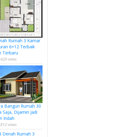
nah Rumah 3 Kamar
uran 6×12 Terbaik
n Terbaru
420 views
ra Bangun Rumah 30
a Saja, Dijamin Jadi
n Indah
812 views