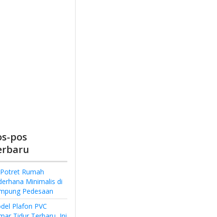
os-pos
erbaru
 Potret Rumah
derhana Minimalis di
mpung Pedesaan
del Plafon PVC
ar Tidur Terbaru, Ini