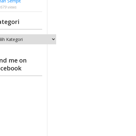
han Sempit
679 views
ategori
tegori
ind me on
acebook