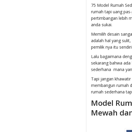
75 Model Rumah Sede
rumah tapi uang pas
pertimbangan lebih m
anda sukai.
Memilih desain sanga
adalah hal yang suli
pemilik nya itu sendi
Lalu bagaimana deng
sekarang bahwa ada 
sederhana mana yang 
Tapi jangan khawatir
membangun rumah den
rumah sederhana tapi
Model Ruma
Mewah da