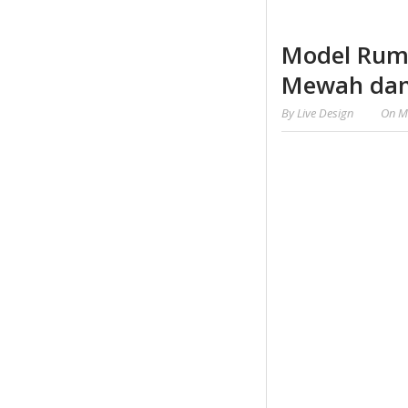
Model Ruma
Mewah da
By
Live Design
On
M