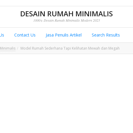
DESAIN RUMAH MINIMALIS
1000+ Desain Rumah Minimalis Modern 2025
Us
Contact Us
Jasa Penulis Artikel
Search Results
Minimalis
Model Rumah Sederhana Tapi Kelihatan Mewah dan Megah