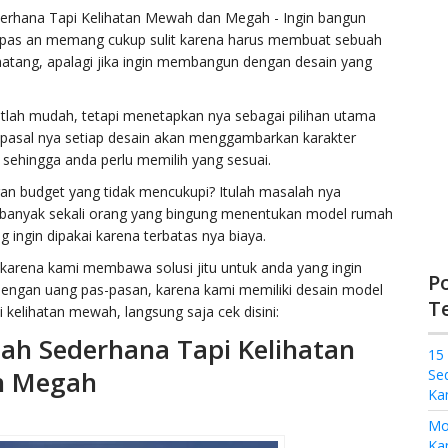
rhana Tapi Kelihatan Mewah dan Megah - Ingin bangun
-pas an memang cukup sulit karena harus membuat sebuah
atang, apalagi jika ingin membangun dengan desain yang
tlah mudah, tetapi menetapkan nya sebagai pilihan utama
t, pasal nya setiap desain akan menggambarkan karakter
ri sehingga anda perlu memilih yang sesuai.
an budget yang tidak mencukupi? Itulah masalah nya
banyak sekali orang yang bingung menentukan model rumah
ingin dipakai karena terbatas nya biaya.
 karena kami membawa solusi jitu untuk anda yang ingin
P
gan uang pas-pasan, karena kami memiliki desain model
T
 kelihatan mewah, langsung saja cek disini:
h Sederhana Tapi Kelihatan
15
n Megah
Se
Ka
Mo
Kam