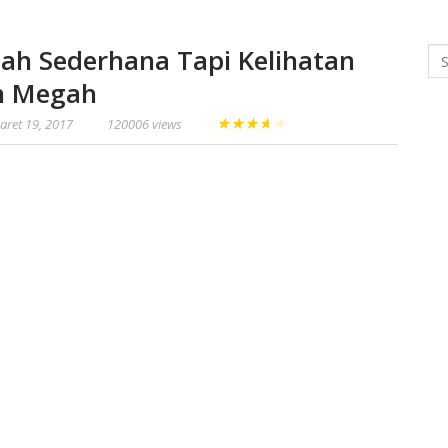
h Sederhana Tapi Kelihatan
Se
n Megah
★
★
★
★
★
aret 19, 2017
120006 views