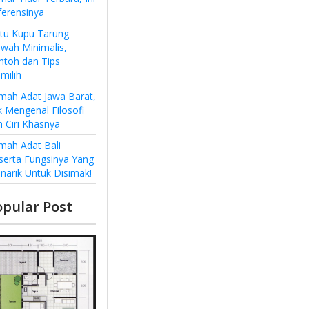
ferensinya
ntu Kupu Tarung
wah Minimalis,
ntoh dan Tips
milih
mah Adat Jawa Barat,
k Mengenal Filosofi
n Ciri Khasnya
mah Adat Bali
serta Fungsinya Yang
narik Untuk Disimak!
opular Post