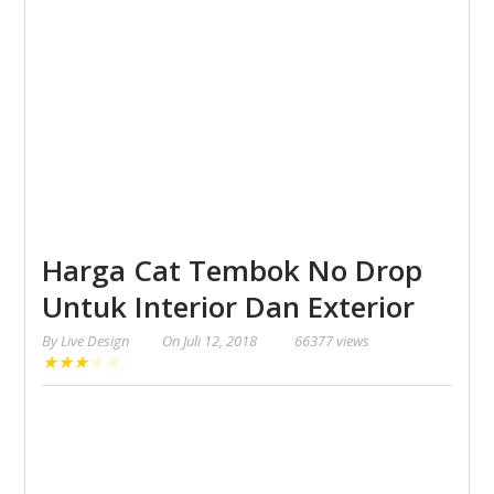
Harga Cat Tembok No Drop
Untuk Interior Dan Exterior
By
Live Design
On
Juli 12, 2018
66377 views
★
★
★
★
★