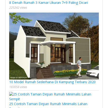
8 Denah Rumah 3 Kamar Ukuran 7×9 Paling Dicari
225242 views
10 Model Rumah Sederhana Di Kampung Terbaru 2020
183058 views
25 Contoh Taman Depan Rumah Minimalis Lahan