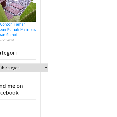
 Contoh Taman
pan Rumah Minimalis
han Sempit
651 views
ategori
tegori
ind me on
acebook