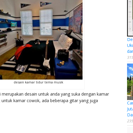
De
Uk
da
315
desain kamar tidur tema musik
ni merupakan desain untuk anda yang suka dengan kamar
 untuk kamar cowok, ada beberapa gitar yang juga
Ca
Jut
Da
235