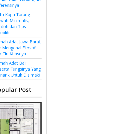
ferensinya
ntu Kupu Tarung
wah Minimalis,
ntoh dan Tips
milih
mah Adat Jawa Barat,
k Mengenal Filosofi
n Ciri Khasnya
mah Adat Bali
serta Fungsinya Yang
narik Untuk Disimak!
opular Post