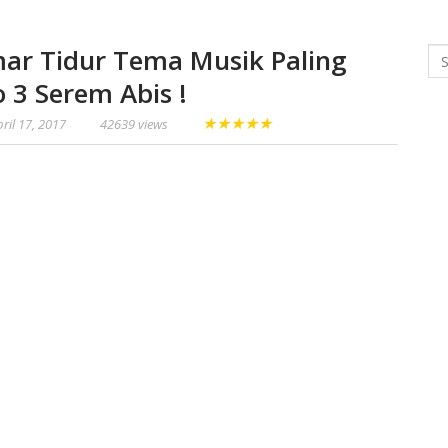
ar Tidur Tema Musik Paling
Se
 3 Serem Abis !
★
★
★
★
★
ril 17, 2017
42639 views