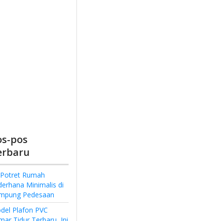
os-pos
erbaru
 Potret Rumah
derhana Minimalis di
mpung Pedesaan
del Plafon PVC
ar Tidur Terbaru, Ini