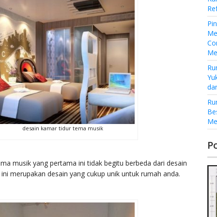
Re
Pi
Me
Co
Me
Ru
Yu
da
Ru
Be
Me
desain kamar tidur tema musik
P
ema musik yang pertama ini tidak begitu berbeda dari desain
i ini merupakan desain yang cukup unik untuk rumah anda.