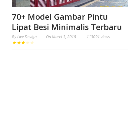
70+ Model Gambar Pintu
Lipat Besi Minimalis Terbaru
By
Live Design
On
Maret 3, 2018
113091 views
★
★
★
★
★