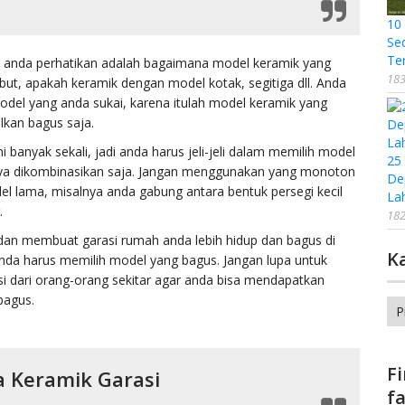
10
Se
Te
s anda perhatikan adalah bagaimana model keramik yang
183
but, apakah keramik dengan model kotak, segitiga dll. Anda
del yang anda sukai, karena itulah model keramik yang
lkan bagus saja.
i banyak sekali, jadi anda harus jeli-jeli dalam memilih model
25
knya dikombinasikan saja. Jangan menggunakan yang monoton
De
el lama, misalnya anda gabung antara bentuk persegi kecil
La
.
182
i dan membuat garasi rumah anda lebih hidup dan bagus di
K
anda harus memilih model yang bagus. Jangan lupa untuk
 dari orang-orang sekitar agar anda bisa mendapatkan
bagus.
Ka
F
a Keramik Garasi
f