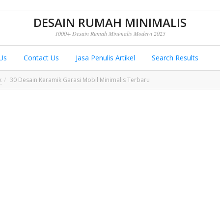
DESAIN RUMAH MINIMALIS
1000+ Desain Rumah Minimalis Modern 2025
Us
Contact Us
Jasa Penulis Artikel
Search Results
k
30 Desain Keramik Garasi Mobil Minimalis Terbaru