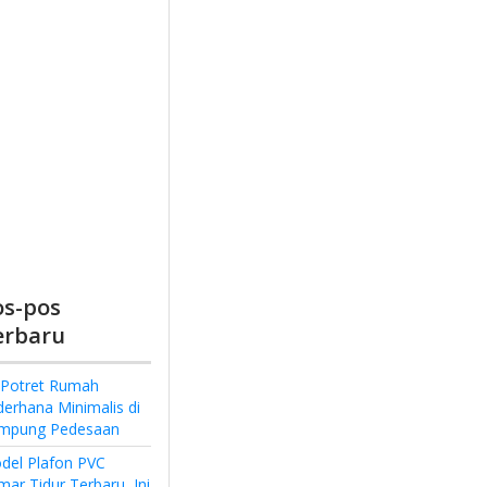
os-pos
erbaru
 Potret Rumah
derhana Minimalis di
mpung Pedesaan
del Plafon PVC
ar Tidur Terbaru, Ini