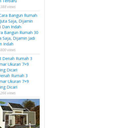
n Terbaru
388 views
ra Bangun Rumah 30
a Saja, Dijamin Jadi
n Indah
800 views
Denah Rumah 3
mar Ukuran 7×9
ing Dicari
266 views