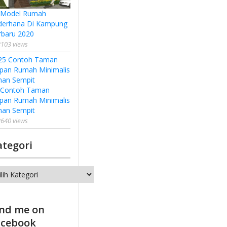
 Model Rumah
derhana Di Kampung
rbaru 2020
103 views
 Contoh Taman
pan Rumah Minimalis
han Sempit
640 views
ategori
tegori
ind me on
acebook