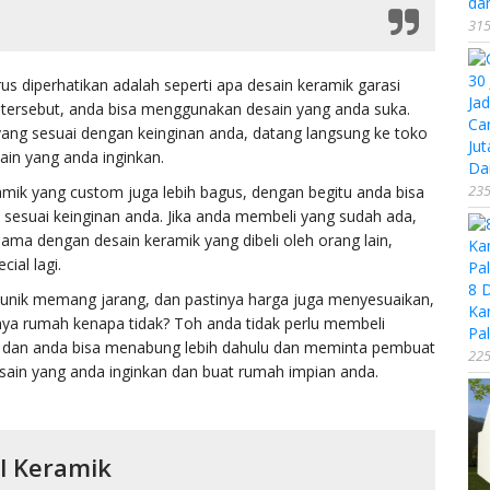
da
315
us diperhatikan adalah seperti apa desain keramik garasi
tersebut, anda bisa menggunakan desain yang anda suka.
Ca
n yang sesuai dengan keinginan anda, datang langsung ke toko
Jut
ain yang anda inginkan.
Da
235
ik yang custom juga lebih bagus, dengan begitu anda bisa
sesuai keinginan anda. Jika anda membeli yang sudah ada,
ama dengan desain keramik yang dibeli oleh orang lain,
cial lagi.
8 
 unik memang jarang, dan pastinya harga juga menyesuaikan,
Ka
snya rumah kenapa tidak? Toh anda tidak perlu membeli
Pal
n, dan anda bisa menabung lebih dahulu dan meminta pembuat
225
ain yang anda inginkan dan buat rumah impian anda.
l Keramik