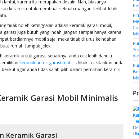
h lantai, karena itu merupakan desain. Nah, biasanya
Re
an keramik untuk membuat sebuah ruangan terlihat lebih
Pi
ata.
Me
ng tidak boleh ketinggalan adalah keramik garasi mobil,
Co
a garasi juga butuh yang indah. Jangan sampai hanya karena
Me
pat berdiamnya mobil saja, maka tidak di urus keindahan
Ru
uat rumah tampak jelek.
Yu
 keramik untuk garasi, sebaiknya anda cek lebih dahulu
da
 pemilihan
keramik untuk garasi mobil
. Untuk itu, silahkan anda
Ru
 berikut agar anda tidak salah pilih dalam pemilihan keramik
Be
Me
P
Keramik Garasi Mobil Minimalis
De
in Keramik Garasi
Uk