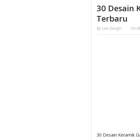
30 Desain 
Terbaru
By
Live Design
On
M
30 Desain Keramik Ga