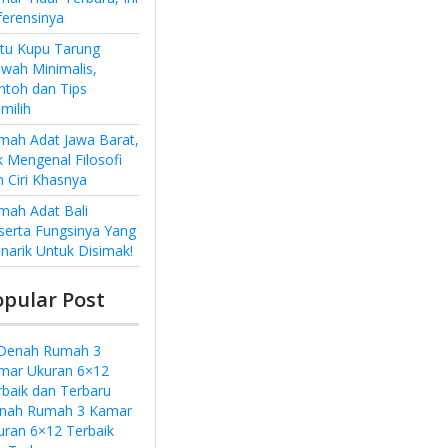
ferensinya
ntu Kupu Tarung
wah Minimalis,
ntoh dan Tips
milih
mah Adat Jawa Barat,
k Mengenal Filosofi
n Ciri Khasnya
mah Adat Bali
serta Fungsinya Yang
narik Untuk Disimak!
opular Post
nah Rumah 3 Kamar
uran 6×12 Terbaik