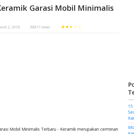
Keramik Garasi Mobil Minimalis
★
★
★
★
★
aret 2, 2018
98617 views
P
T
15
Se
Ka
Mo
rasi Mobil Minimalis Terbaru - Keramik merupakan cerminan
Kam