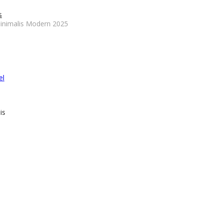
s
nimalis Modern 2025
el
is