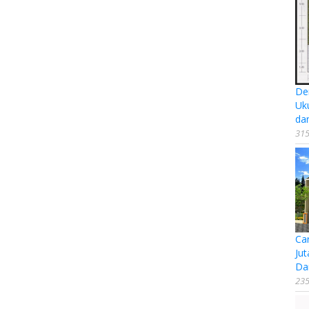
De
Uk
da
315
Ca
Jut
Da
235