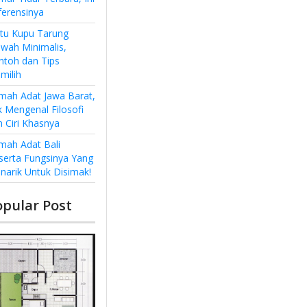
ferensinya
ntu Kupu Tarung
wah Minimalis,
ntoh dan Tips
milih
mah Adat Jawa Barat,
k Mengenal Filosofi
n Ciri Khasnya
mah Adat Bali
serta Fungsinya Yang
narik Untuk Disimak!
opular Post