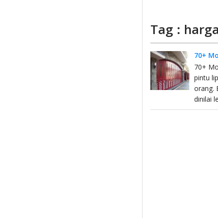
Tag : harga
70+ Mo
70+ Mod
pintu l
orang. 
dinilai