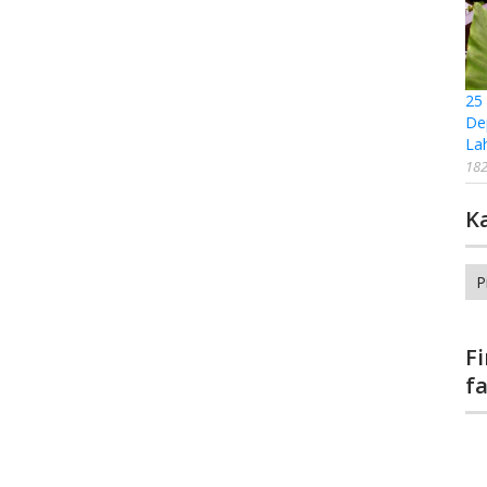
25
De
La
182
K
Ka
F
f