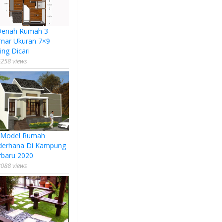
Denah Rumah 3
mar Ukuran 7×9
ing Dicari
258 views
 Model Rumah
derhana Di Kampung
rbaru 2020
088 views