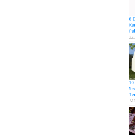
8 
Ka
Pal
225
10
Se
Te
183