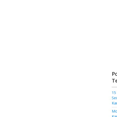
P
T
15
Se
Ka
Mo
Kam