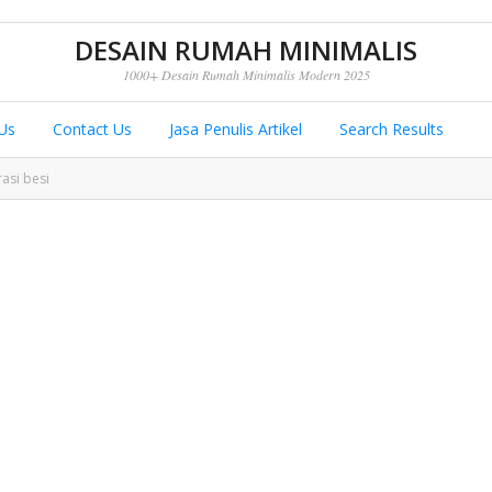
DESAIN RUMAH MINIMALIS
1000+ Desain Rumah Minimalis Modern 2025
Us
Contact Us
Jasa Penulis Artikel
Search Results
asi besi