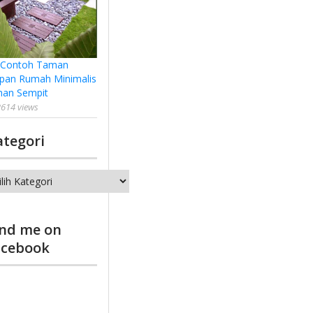
 Contoh Taman
pan Rumah Minimalis
han Sempit
614 views
ategori
tegori
ind me on
acebook