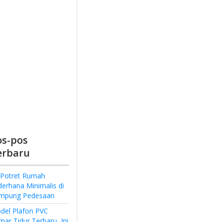
os-pos
erbaru
 Potret Rumah
derhana Minimalis di
mpung Pedesaan
del Plafon PVC
ar Tidur Terbaru, Ini