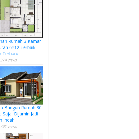
nah Rumah 3 Kamar
uran 6×12 Terbaik
n Terbaru
374 views
ra Bangun Rumah 30
a Saja, Dijamin Jadi
n Indah
791 views