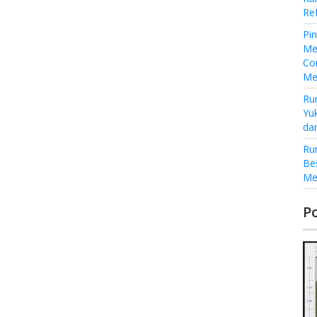
Re
Pi
Me
Co
Me
Ru
Yu
da
Ru
Be
Me
P