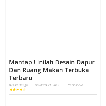
Mantap ! Inilah Desain Dapur
Dan Ruang Makan Terbuka
Terbaru
By
Live Design
On
Maret 21, 2017
70596 views
★
★
★
★
★