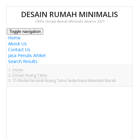
DESAIN RUMAH MINIMALIS
1000+ Desain Rumah Minimalis Modern 2025
Toggle navigation
Home
About Us
Contact Us
Jasa Penulis Artikel
Search Results
Home
Desain Ruang Tamu
15 Model Keramik Ruang Tamu Sederhana Minimalis Murah