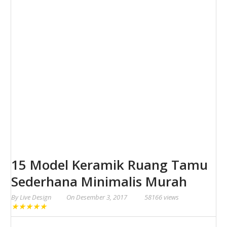
15 Model Keramik Ruang Tamu
Sederhana Minimalis Murah
By
Live Design
On
Desember 3, 2017
58166 views
★
★
★
★
★