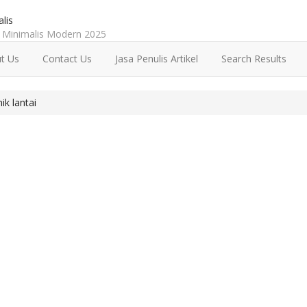
lis
Minimalis Modern 2025
t Us
Contact Us
Jasa Penulis Artikel
Search Results
k lantai