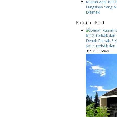
Rumah Adat Bali 
Fungsinya Yang M
Disimak!
Popular Post
Denah Rumah 3 K
6×12 Terbaik dan 
315395 views