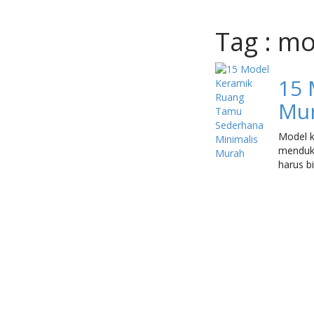
Tag : mo
15 
Mu
Model k
menduku
harus b