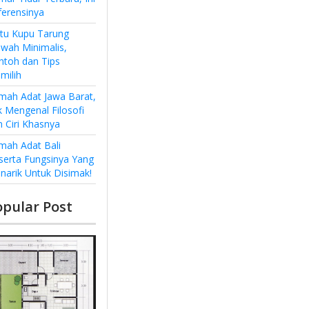
ferensinya
ntu Kupu Tarung
wah Minimalis,
ntoh dan Tips
milih
mah Adat Jawa Barat,
k Mengenal Filosofi
n Ciri Khasnya
mah Adat Bali
serta Fungsinya Yang
narik Untuk Disimak!
opular Post