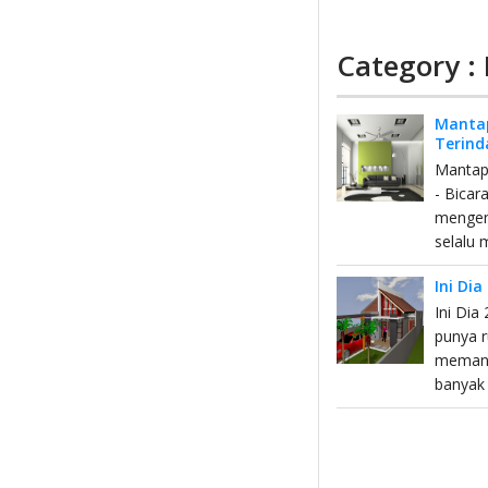
Category :
Mantap
Terind
Mantap 
- Bicar
mengena
selalu 
Ini Di
Ini Dia
punya r
memang
banyak 