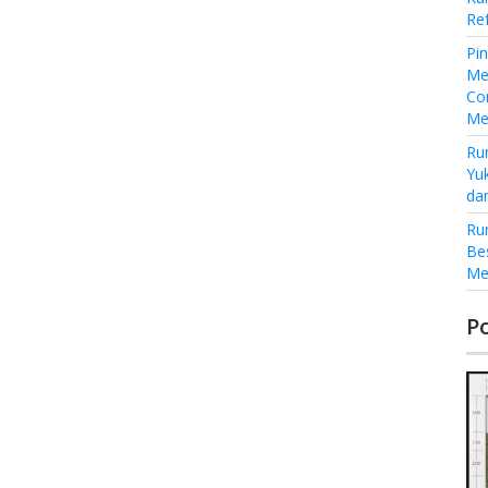
Re
Pi
Me
Co
Me
Ru
Yu
da
Ru
Be
Me
P