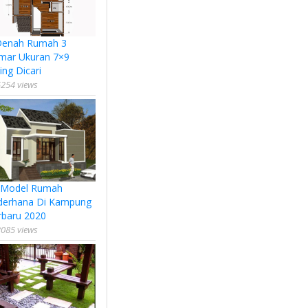
Denah Rumah 3
mar Ukuran 7×9
ing Dicari
254 views
 Model Rumah
derhana Di Kampung
rbaru 2020
085 views