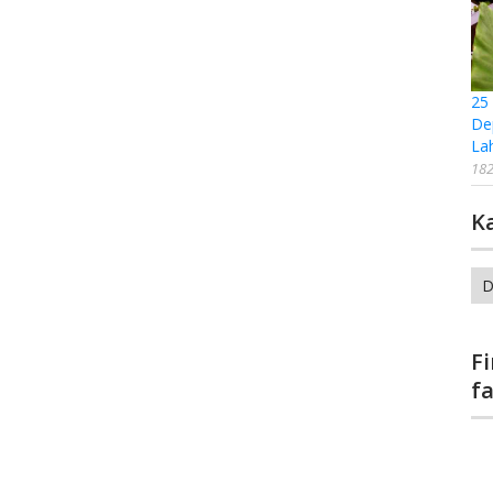
25
De
La
182
K
Ka
F
f