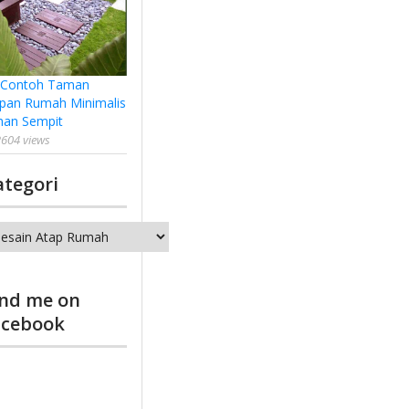
 Contoh Taman
pan Rumah Minimalis
han Sempit
604 views
ategori
tegori
ind me on
acebook