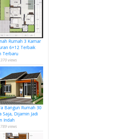
nah Rumah 3 Kamar
uran 6×12 Terbaik
n Terbaru
370 views
ra Bangun Rumah 30
a Saja, Dijamin Jadi
n Indah
789 views