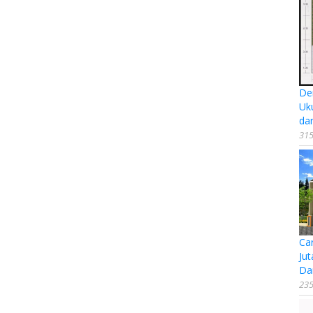
De
Uk
da
315
Ca
Jut
Da
235