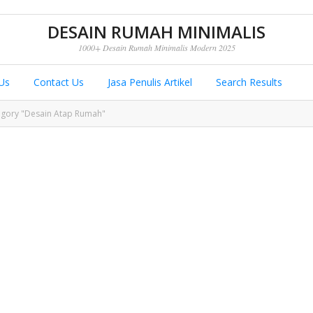
DESAIN RUMAH MINIMALIS
1000+ Desain Rumah Minimalis Modern 2025
Us
Contact Us
Jasa Penulis Artikel
Search Results
egory "Desain Atap Rumah"