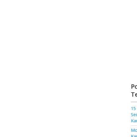
P
T
15
Se
Ka
Mo
Kam