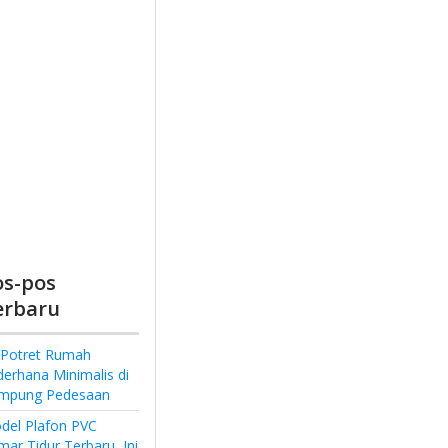
os-pos
erbaru
 Potret Rumah
derhana Minimalis di
mpung Pedesaan
del Plafon PVC
ar Tidur Terbaru, Ini