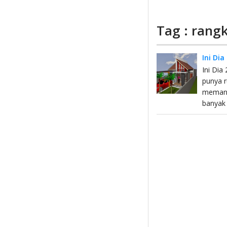
Tag : rang
Ini Di
Ini Dia
punya r
memang
banyak 