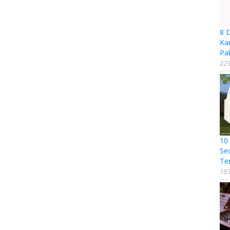
8 
Ka
Pal
225
10
Se
Te
183