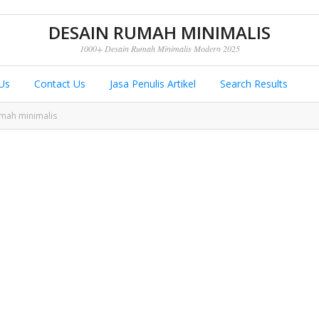
DESAIN RUMAH MINIMALIS
1000+ Desain Rumah Minimalis Modern 2025
Us
Contact Us
Jasa Penulis Artikel
Search Results
umah minimalis