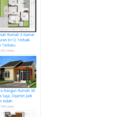
nah Rumah 3 Kamar
uran 6×12 Terbaik
n Terbaru
352 views
ra Bangun Rumah 30
a Saja, Dijamin Jadi
n Indah
780 views