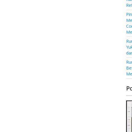
Re
Pi
Me
Co
Me
Ru
Yu
da
Ru
Be
Me
P