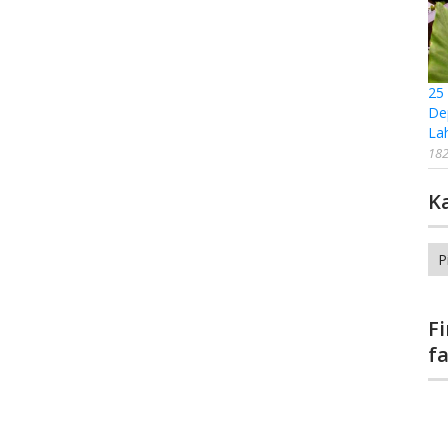
25
De
La
182
K
Ka
F
f