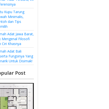
ferensinya
ntu Kupu Tarung
wah Minimalis,
ntoh dan Tips
milih
mah Adat Jawa Barat,
k Mengenal Filosofi
n Ciri Khasnya
mah Adat Bali
serta Fungsinya Yang
narik Untuk Disimak!
opular Post