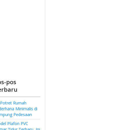
os-pos
erbaru
 Potret Rumah
derhana Minimalis di
mpung Pedesaan
del Plafon PVC
ar Tidur Terbaru, Ini