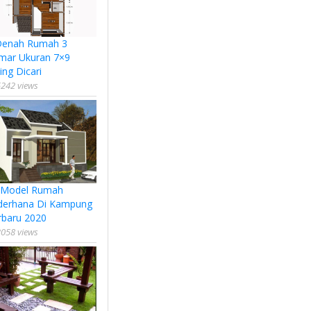
Denah Rumah 3
mar Ukuran 7×9
ing Dicari
242 views
 Model Rumah
derhana Di Kampung
rbaru 2020
058 views