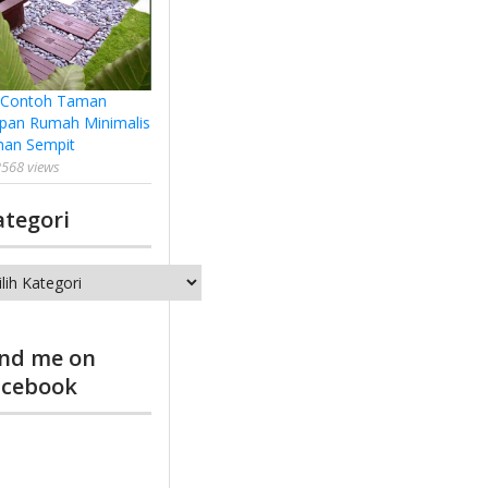
 Contoh Taman
pan Rumah Minimalis
han Sempit
568 views
ategori
tegori
ind me on
acebook