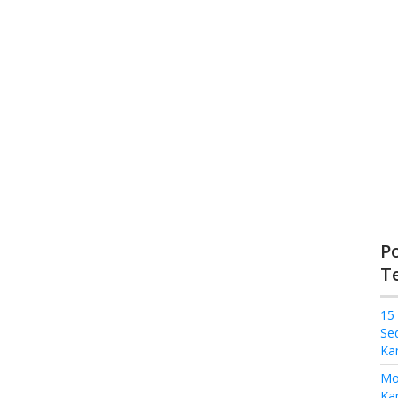
P
T
15
Se
Ka
Mo
Kam