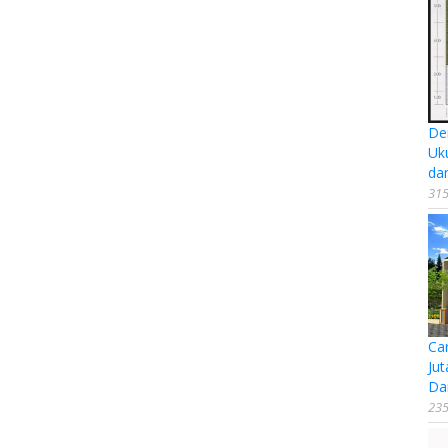
De
Uk
da
315
Ca
Jut
Da
235