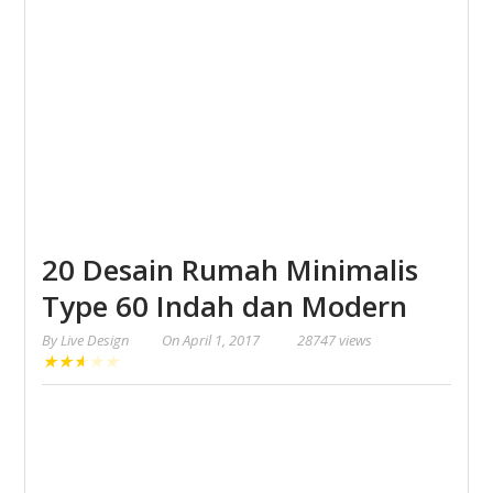
20 Desain Rumah Minimalis
Type 60 Indah dan Modern
By
Live Design
On
April 1, 2017
28747 views
★
★
★
★
★