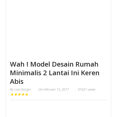
Wah ! Model Desain Rumah
Minimalis 2 Lantai Ini Keren
Abis
By
Live Design
On
Februari 15, 2017
81021 views
★
★
★
★
★