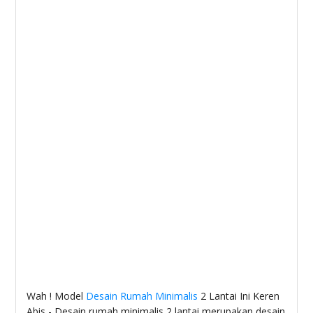
Wah ! Model
Desain Rumah Minimalis
2 Lantai Ini Keren
Abis - Desain rumah minimalis 2 lantai merupakan desain