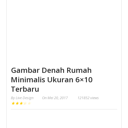
Gambar Denah Rumah
Minimalis Ukuran 6×10
Terbaru
By
Live Design
On
Mei 20, 2017
121852 views
★
★
★
★
★