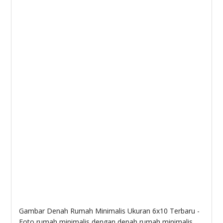
Gambar Denah Rumah Minimalis Ukuran 6x10 Terbaru -
Foto rumah minimalis dengan denah rumah minimalis