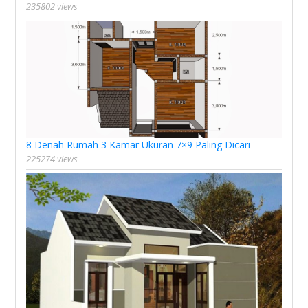
235802 views
8 Denah Rumah 3 Kamar Ukuran 7×9 Paling Dicari
225274 views