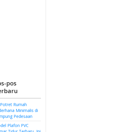
os-pos
erbaru
 Potret Rumah
derhana Minimalis di
mpung Pedesaan
del Plafon PVC
ar Tidur Terbaru, Ini