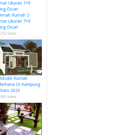
Denah Rumah 3
mar Ukuran 7×9
ing Dicari
252 views
 Model Rumah
derhana Di Kampung
rbaru 2020
085 views