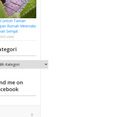
 Contoh Taman
pan Rumah Minimalis
han Sempit
603 views
ategori
tegori
ind me on
acebook