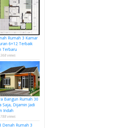
nah Rumah 3 Kamar
uran 6×12 Terbaik
n Terbaru
368 views
ra Bangun Rumah 30
a Saja, Dijamin Jadi
n Indah
788 views