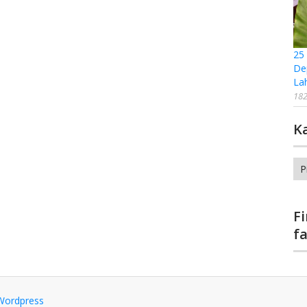
25
De
La
182
K
Ka
F
f
Wordpress