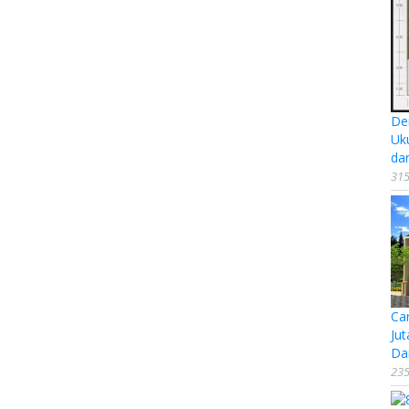
De
Uk
da
315
Ca
Jut
Da
235