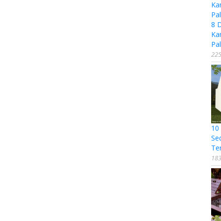
8 
Ka
Pal
225
10
Se
Te
183