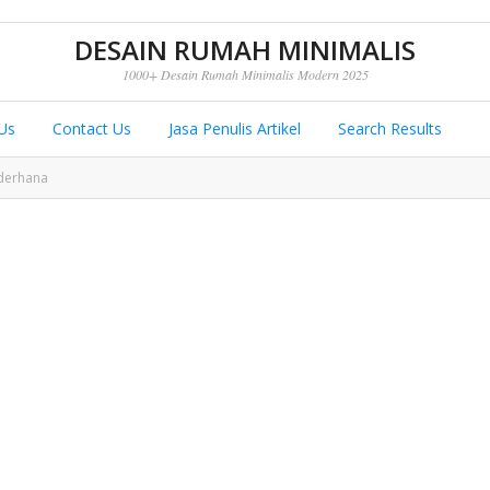
DESAIN RUMAH MINIMALIS
1000+ Desain Rumah Minimalis Modern 2025
Us
Contact Us
Jasa Penulis Artikel
Search Results
derhana