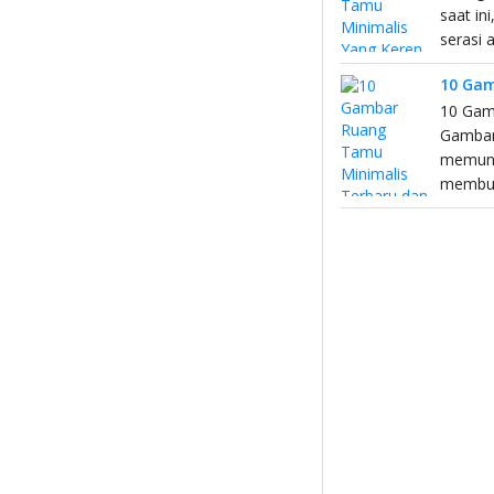
saat in
serasi 
10 Gam
10 Gam
Gambara
memunc
membuat