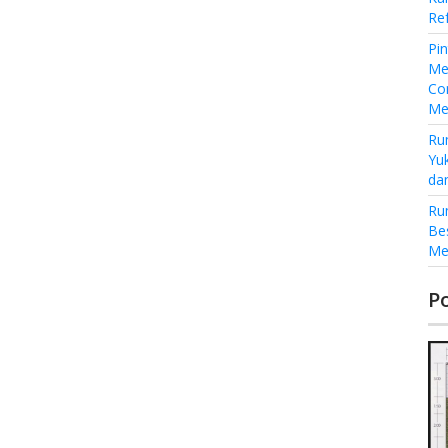
Re
Pi
Me
Co
Me
Ru
Yu
da
Ru
Be
Me
P