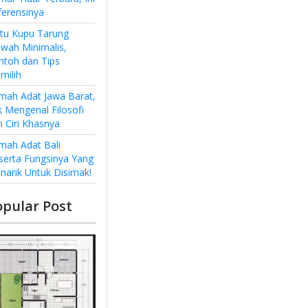
ferensinya
ntu Kupu Tarung
wah Minimalis,
ntoh dan Tips
milih
mah Adat Jawa Barat,
k Mengenal Filosofi
n Ciri Khasnya
mah Adat Bali
serta Fungsinya Yang
narik Untuk Disimak!
opular Post