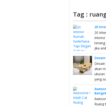
Tag : ruan
20 Int
20 Int
interi
tenang.
jika a
Desain
Desain 
akan m
ukuran 
yang su
Awesom
Bange
Awesome
Ruang 