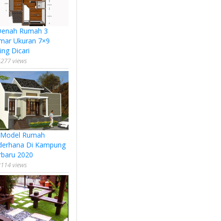
Denah Rumah 3
mar Ukuran 7×9
ing Dicari
277 views
 Model Rumah
derhana Di Kampung
rbaru 2020
114 views