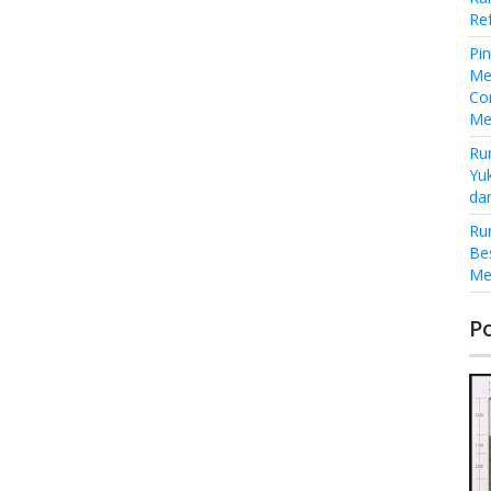
Re
Pi
Me
Co
Me
Ru
Yu
da
Ru
Be
Me
P