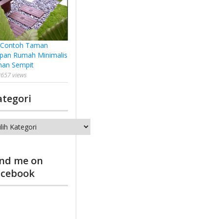
 Contoh Taman
pan Rumah Minimalis
han Sempit
657 views
ategori
tegori
ind me on
acebook