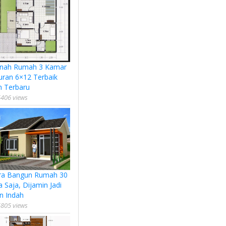
nah Rumah 3 Kamar
uran 6×12 Terbaik
n Terbaru
406 views
ra Bangun Rumah 30
a Saja, Dijamin Jadi
n Indah
805 views