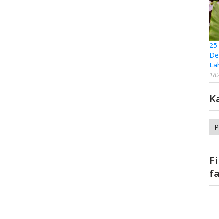
25
De
La
182
K
Ka
F
f