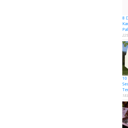
8 
Ka
Pal
225
10
Se
Te
183