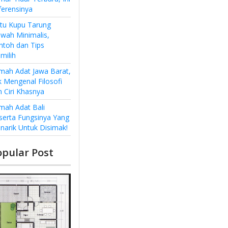
ferensinya
ntu Kupu Tarung
wah Minimalis,
ntoh dan Tips
milih
mah Adat Jawa Barat,
k Mengenal Filosofi
n Ciri Khasnya
mah Adat Bali
serta Fungsinya Yang
narik Untuk Disimak!
opular Post