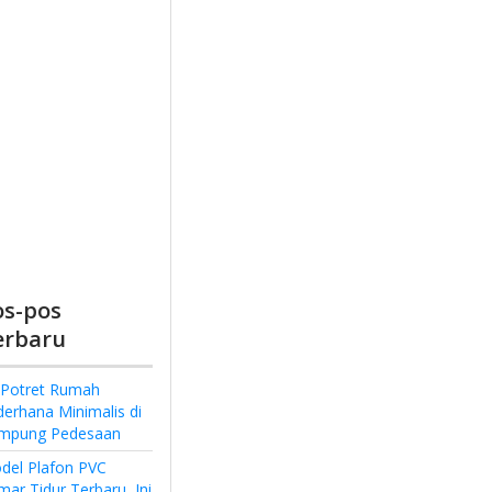
os-pos
erbaru
 Potret Rumah
derhana Minimalis di
mpung Pedesaan
del Plafon PVC
ar Tidur Terbaru, Ini