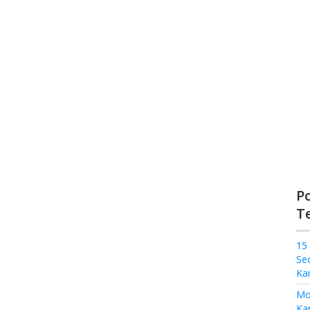
P
T
15
Se
Ka
Mo
Kam