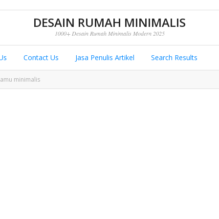
DESAIN RUMAH MINIMALIS
1000+ Desain Rumah Minimalis Modern 2025
Us
Contact Us
Jasa Penulis Artikel
Search Results
tamu minimalis