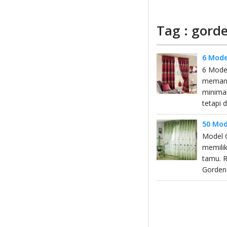
Tag : gord
6 Mode
6 Mode
memang 
minimal
tetapi 
50 Mod
Model G
memilik
tamu. 
Gorden 