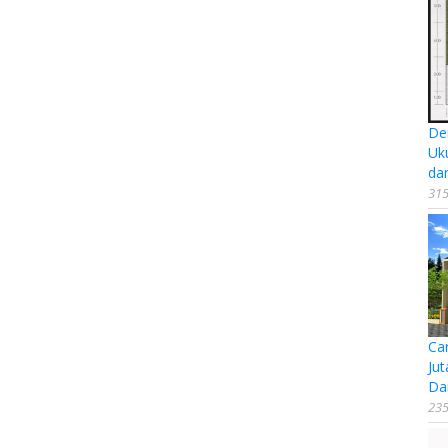
De
Uk
da
315
Ca
Jut
Da
235