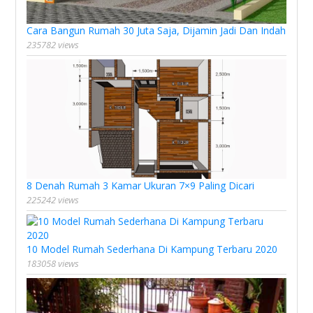
Cara Bangun Rumah 30 Juta Saja, Dijamin Jadi Dan Indah
235782 views
8 Denah Rumah 3 Kamar Ukuran 7×9 Paling Dicari
225242 views
10 Model Rumah Sederhana Di Kampung Terbaru 2020
183058 views