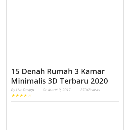
15 Denah Rumah 3 Kamar
Minimalis 3D Terbaru 2020
By
Live Design
On
Maret 9, 2017
87048 views
★
★
★
★
★