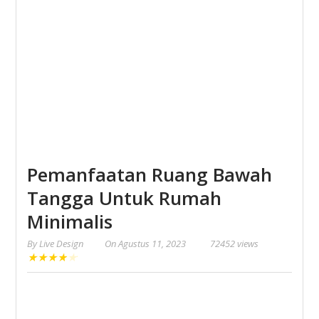
Pemanfaatan Ruang Bawah
Tangga Untuk Rumah
Minimalis
By
Live Design
On
Agustus 11, 2023
72452 views
★
★
★
★
★