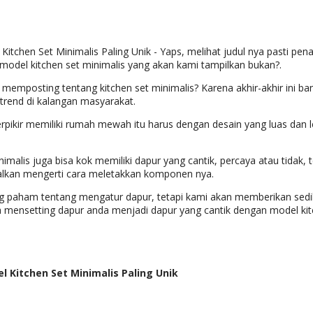
 Kitchen Set Minimalis Paling Unik - Yaps, melihat judul nya pasti pe
model kitchen set minimalis yang akan kami tampilkan bukan?.
i memposting tentang kitchen set minimalis? Karena akhir-akhir ini ba
trend di kalangan masyarakat.
ikir memiliki rumah mewah itu harus dengan desain yang luas dan le
imalis juga bisa kok memiliki dapur yang cantik, percaya atau tidak, 
asalkan mengerti cara meletakkan komponen nya.
g paham tentang mengatur dapur, tetapi kami akan memberikan sediki
a mensetting dapur anda menjadi dapur yang cantik dengan model kit
el Kitchen Set Minimalis Paling Unik