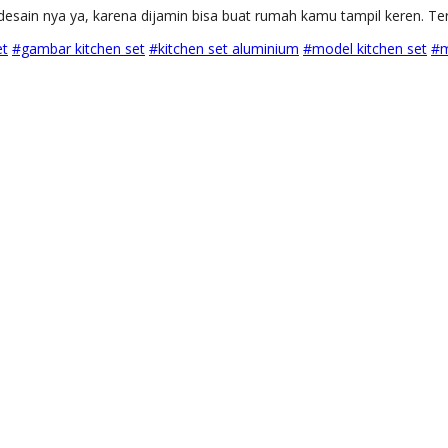
esain nya ya, karena dijamin bisa buat rumah kamu tampil keren. Ter
et
#gambar kitchen set
#kitchen set aluminium
#model kitchen set
#m