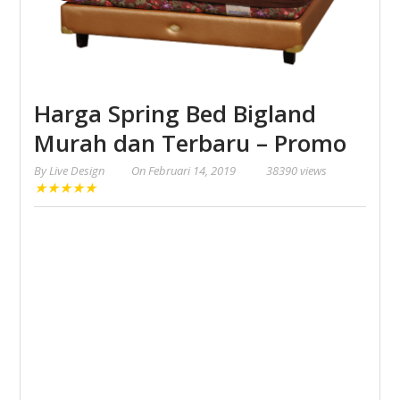
Harga Spring Bed Bigland
Murah dan Terbaru – Promo
By
Live Design
On
Februari 14, 2019
38390 views
★
★
★
★
★