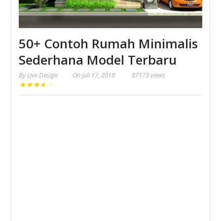
50+ Contoh Rumah Minimalis
Sederhana Model Terbaru
By
Live Design
On
Juli 17, 2018
87173 views
★
★
★
★
★