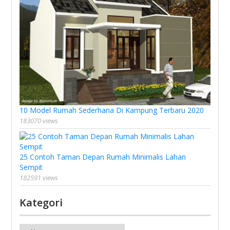
10 Model Rumah Sederhana Di Kampung Terbaru 2020
183070 views
25 Contoh Taman Depan Rumah Minimalis Lahan
Sempit
182591 views
Kategori
Kategori