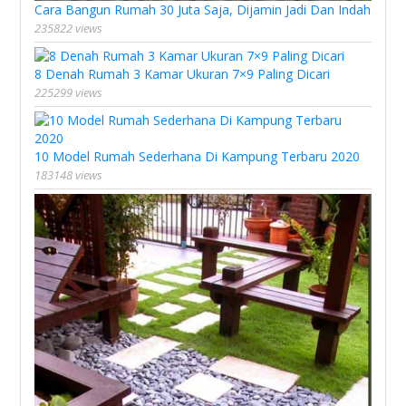
Cara Bangun Rumah 30 Juta Saja, Dijamin Jadi Dan Indah
235822 views
8 Denah Rumah 3 Kamar Ukuran 7×9 Paling Dicari
225299 views
10 Model Rumah Sederhana Di Kampung Terbaru 2020
183148 views