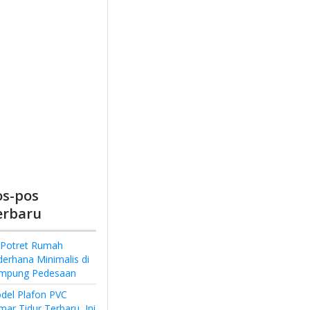
os-pos
erbaru
 Potret Rumah
derhana Minimalis di
mpung Pedesaan
del Plafon PVC
ar Tidur Terbaru, Ini