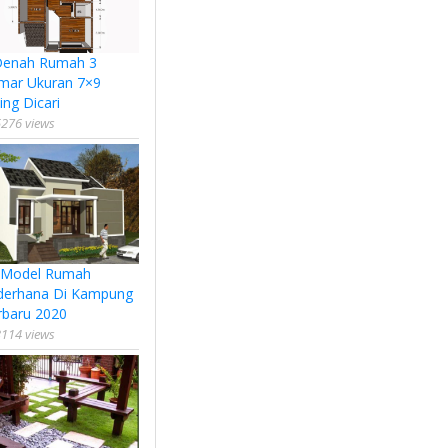
Denah Rumah 3
mar Ukuran 7×9
ing Dicari
276 views
 Model Rumah
derhana Di Kampung
rbaru 2020
114 views