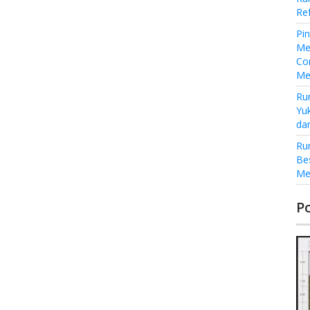
Re
Pi
Me
Co
Me
Ru
Yu
da
Ru
Be
Me
P