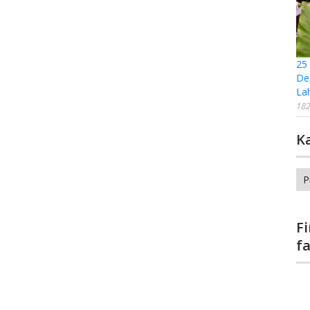
25
De
La
182
K
Ka
F
f