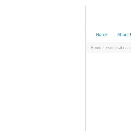
Home
About 
Home
warna cat rua