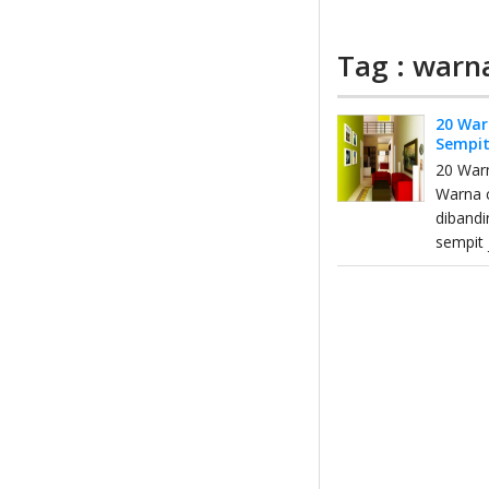
Tag : warn
20 War
Sempi
20 Warn
Warna c
dibandi
sempit