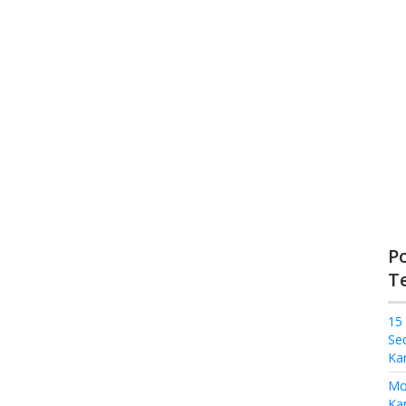
P
T
15
Se
Ka
Mo
Kam