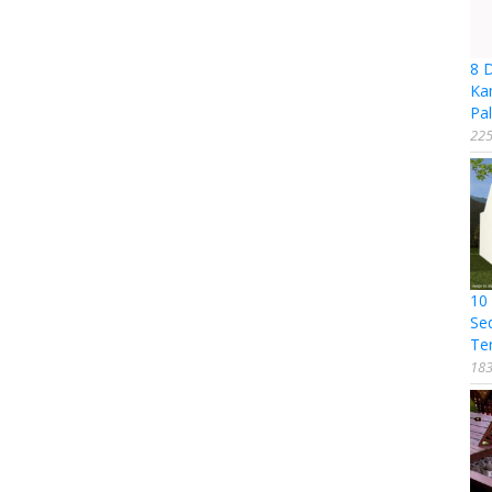
8 
Ka
Pal
225
10
Se
Te
183