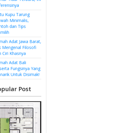
ferensinya
ntu Kupu Tarung
wah Minimalis,
ntoh dan Tips
milih
mah Adat Jawa Barat,
k Mengenal Filosofi
n Ciri Khasnya
mah Adat Bali
serta Fungsinya Yang
narik Untuk Disimak!
opular Post