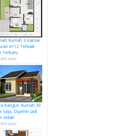
nah Rumah 3 Kamar
uran 6×12 Terbaik
n Terbaru
406 views
ra Bangun Rumah 30
a Saja, Dijamin Jadi
n Indah
805 views