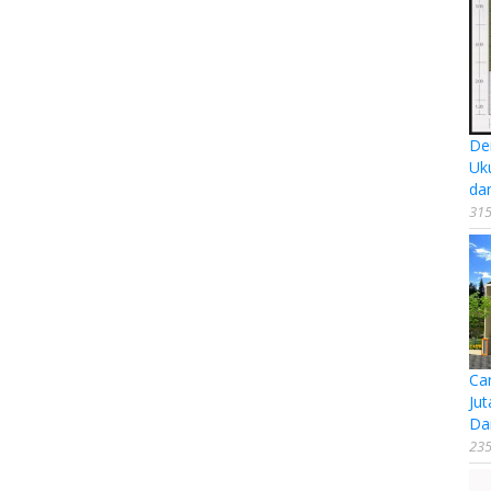
De
Uk
da
315
Ca
Jut
Da
235