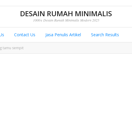
DESAIN RUMAH MINIMALIS
1000+ Desain Rumah Minimalis Modern 2025
Us
Contact Us
Jasa Penulis Artikel
Search Results
ng tamu sempit