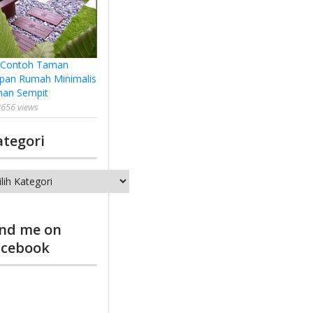
 Contoh Taman
pan Rumah Minimalis
han Sempit
656 views
ategori
tegori
ind me on
acebook