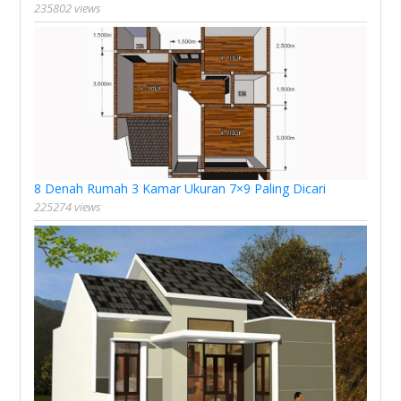
235802 views
8 Denah Rumah 3 Kamar Ukuran 7×9 Paling Dicari
225274 views