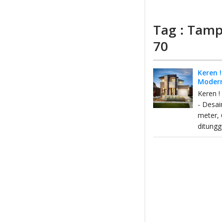
Tag : Tamp
70
Keren 
Modern
Keren 
- Desai
meter, 
ditungg