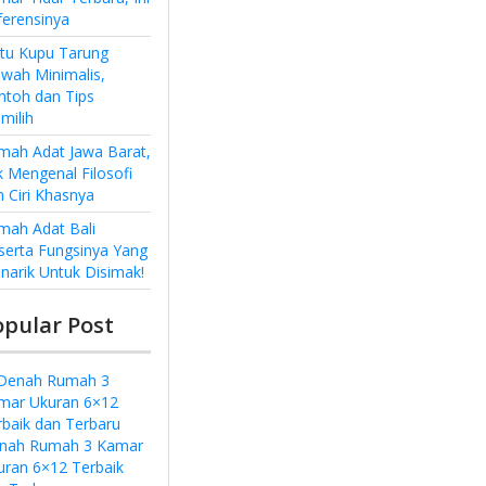
ferensinya
ntu Kupu Tarung
wah Minimalis,
ntoh dan Tips
milih
mah Adat Jawa Barat,
k Mengenal Filosofi
n Ciri Khasnya
mah Adat Bali
serta Fungsinya Yang
narik Untuk Disimak!
opular Post
nah Rumah 3 Kamar
uran 6×12 Terbaik