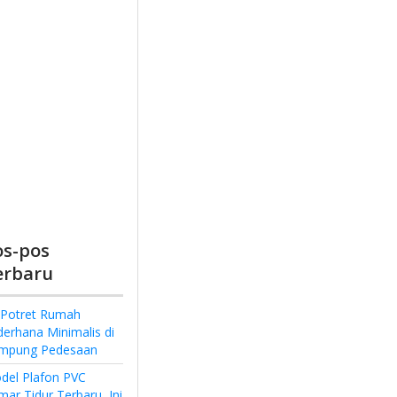
os-pos
erbaru
 Potret Rumah
derhana Minimalis di
mpung Pedesaan
del Plafon PVC
ar Tidur Terbaru, Ini