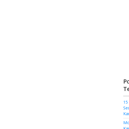
P
T
15
Se
Ka
Mo
Kam