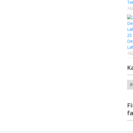
Te
183
25
De
La
182
K
Ka
F
f