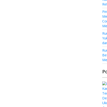
Re
Pi
Me
Co
Me
Ru
Yu
da
Ru
Be
Me
P
De
Uk