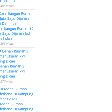
n Terbaru
406 views
ra Bangun Rumah 30
a Saja, Dijamin Jadi
n Indah
805 views
Denah Rumah 3
mar Ukuran 7×9
ing Dicari
277 views
 Model Rumah
derhana Di Kampung