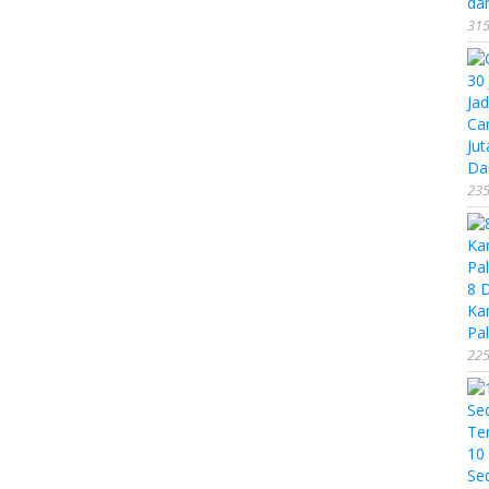
da
315
Ca
Jut
Da
235
8 
Ka
Pal
225
10
Se