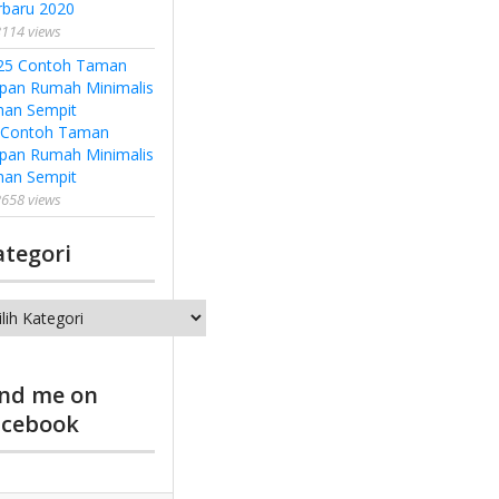
rbaru 2020
114 views
 Contoh Taman
pan Rumah Minimalis
han Sempit
658 views
ategori
tegori
ind me on
acebook