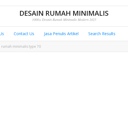
DESAIN RUMAH MINIMALIS
1000+ Desain Rumah Minimalis Modern 2025
Us
Contact Us
Jasa Penulis Artikel
Search Results
rumah minimalis type 70