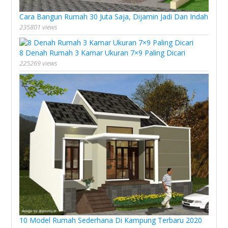
Cara Bangun Rumah 30 Juta Saja, Dijamin Jadi Dan Indah
235801 views
8 Denah Rumah 3 Kamar Ukuran 7×9 Paling Dicari
225269 views
10 Model Rumah Sederhana Di Kampung Terbaru 2020