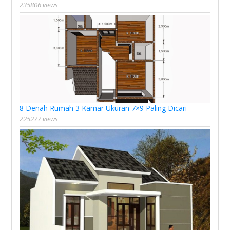
235806 views
8 Denah Rumah 3 Kamar Ukuran 7×9 Paling Dicari
225277 views