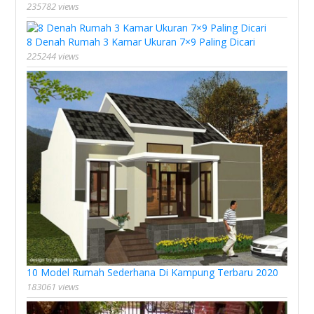
235782 views
8 Denah Rumah 3 Kamar Ukuran 7×9 Paling Dicari
225244 views
10 Model Rumah Sederhana Di Kampung Terbaru 2020
183061 views