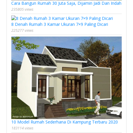
Cara Bangun Rumah 30 Juta Saja, Dijamin Jadi Dan Indah
235805 views
8 Denah Rumah 3 Kamar Ukuran 7×9 Paling Dicari
225277 views
10 Model Rumah Sederhana Di Kampung Terbaru 2020
183114 views