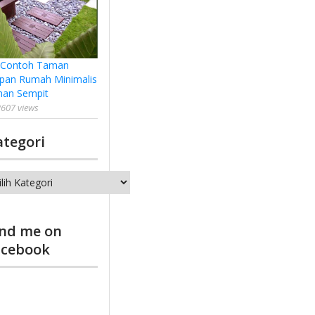
 Contoh Taman
pan Rumah Minimalis
han Sempit
607 views
ategori
tegori
ind me on
acebook