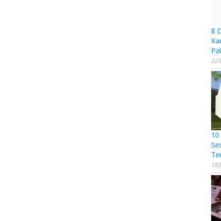
8 
Ka
Pal
225
10
Se
Te
183