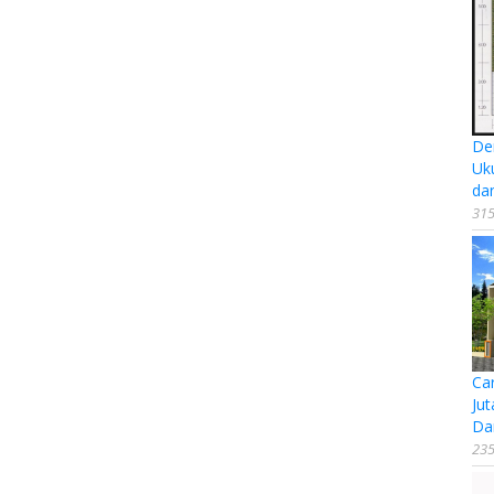
De
Uk
da
315
Ca
Jut
Da
235