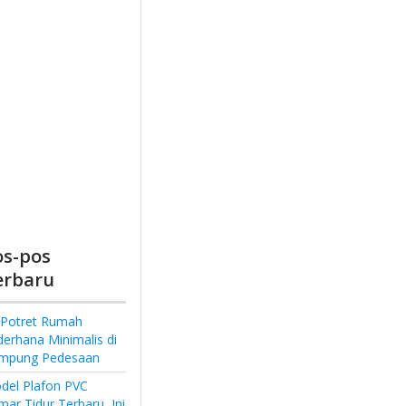
os-pos
erbaru
 Potret Rumah
derhana Minimalis di
mpung Pedesaan
del Plafon PVC
ar Tidur Terbaru, Ini