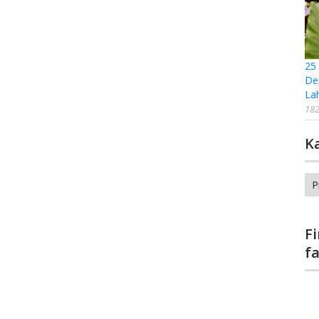
25
De
La
182
K
Ka
F
f