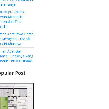
ferensinya
ntu Kupu Tarung
wah Minimalis,
ntoh dan Tips
milih
mah Adat Jawa Barat,
k Mengenal Filosofi
n Ciri Khasnya
mah Adat Bali
serta Fungsinya Yang
narik Untuk Disimak!
opular Post