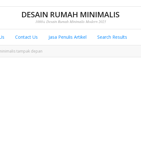
DESAIN RUMAH MINIMALIS
1000+ Desain Rumah Minimalis Modern 2025
Us
Contact Us
Jasa Penulis Artikel
Search Results
inimalis tampak depan