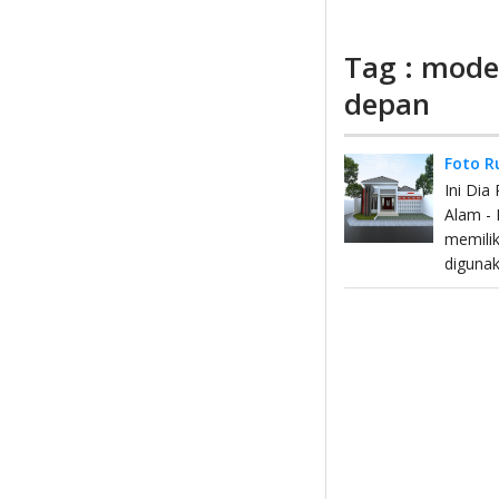
Tag : mode
depan
Foto R
Ini Di
Alam - 
memilik
diguna