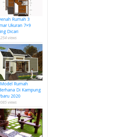
Denah Rumah 3
mar Ukuran 7×9
ing Dicari
254 views
 Model Rumah
derhana Di Kampung
rbaru 2020
085 views