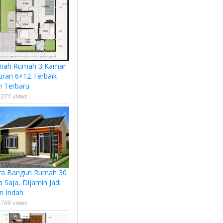
nah Rumah 3 Kamar
uran 6×12 Terbaik
n Terbaru
371 views
ra Bangun Rumah 30
a Saja, Dijamin Jadi
n Indah
789 views