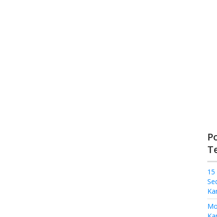
P
T
15
Se
Ka
Mo
Kam