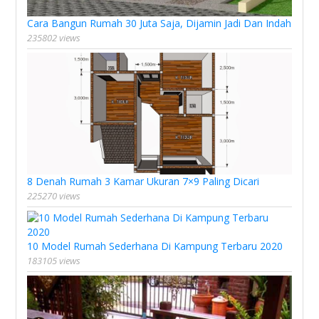
Cara Bangun Rumah 30 Juta Saja, Dijamin Jadi Dan Indah
235802 views
8 Denah Rumah 3 Kamar Ukuran 7×9 Paling Dicari
225270 views
10 Model Rumah Sederhana Di Kampung Terbaru 2020
183105 views