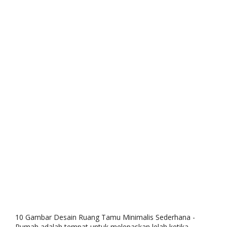
10 Gambar Desain Ruang Tamu Minimalis Sederhana -
Rumah adalah tempat untuk melepaskan lelah ketika