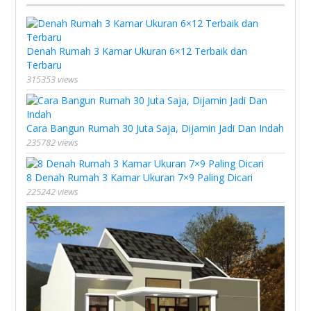
Denah Rumah 3 Kamar Ukuran 6×12 Terbaik dan
Terbaru
315353 views
Cara Bangun Rumah 30 Juta Saja, Dijamin Jadi Dan Indah
235782 views
8 Denah Rumah 3 Kamar Ukuran 7×9 Paling Dicari
225242 views