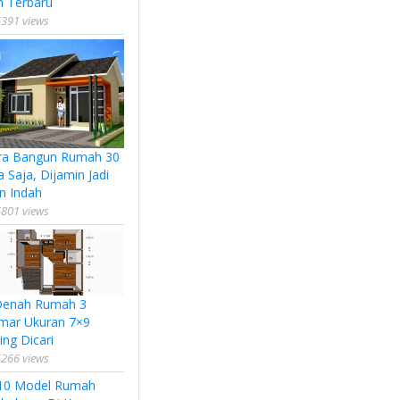
n Terbaru
391 views
ra Bangun Rumah 30
a Saja, Dijamin Jadi
n Indah
801 views
Denah Rumah 3
mar Ukuran 7×9
ing Dicari
266 views