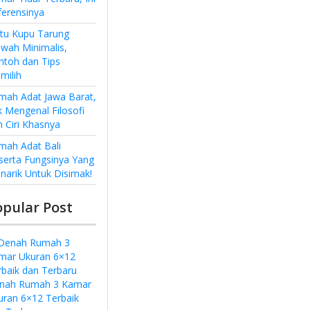
ferensinya
ntu Kupu Tarung
wah Minimalis,
ntoh dan Tips
milih
mah Adat Jawa Barat,
k Mengenal Filosofi
n Ciri Khasnya
mah Adat Bali
serta Fungsinya Yang
narik Untuk Disimak!
opular Post
nah Rumah 3 Kamar
uran 6×12 Terbaik