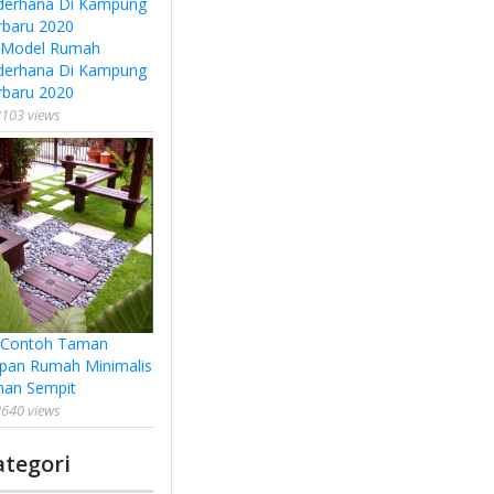
 Model Rumah
derhana Di Kampung
rbaru 2020
103 views
 Contoh Taman
pan Rumah Minimalis
han Sempit
640 views
ategori