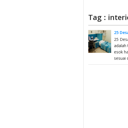
Tag : inter
25 Des
25 Desa
adalah 
esok ha
sesuai 