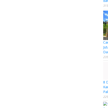
da
315
Ca
Jut
Da
235
8 
Ka
Pal
225