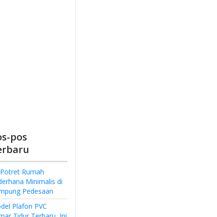
os-pos
erbaru
 Potret Rumah
derhana Minimalis di
mpung Pedesaan
del Plafon PVC
ar Tidur Terbaru, Ini