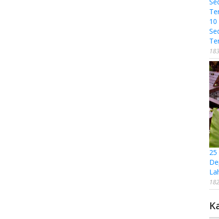
10
Se
Te
183
25
De
La
182
K