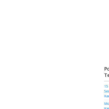
P
T
15
Se
Ka
Mo
Kam