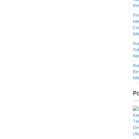
Re
Pi
Me
Co
Me
Ru
Yu
da
Ru
Be
Me
P
De
Uk