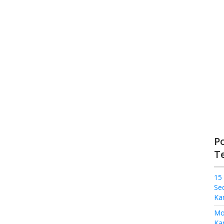
P
T
15
Se
Ka
Mo
Kam