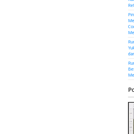
Re
Pi
Me
Co
Me
Ru
Yu
da
Ru
Be
Me
P