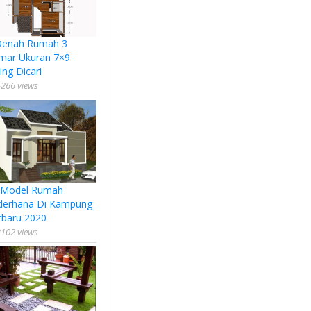
Denah Rumah 3
mar Ukuran 7×9
ing Dicari
266 views
 Model Rumah
derhana Di Kampung
rbaru 2020
102 views