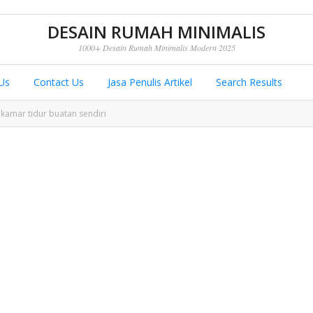
DESAIN RUMAH MINIMALIS
1000+ Desain Rumah Minimalis Modern 2025
Us
Contact Us
Jasa Penulis Artikel
Search Results
 kamar tidur buatan sendiri