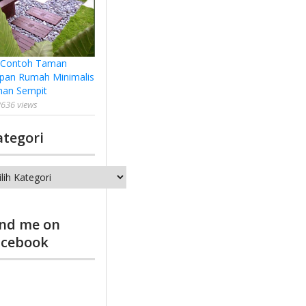
 Contoh Taman
pan Rumah Minimalis
han Sempit
636 views
ategori
tegori
ind me on
acebook