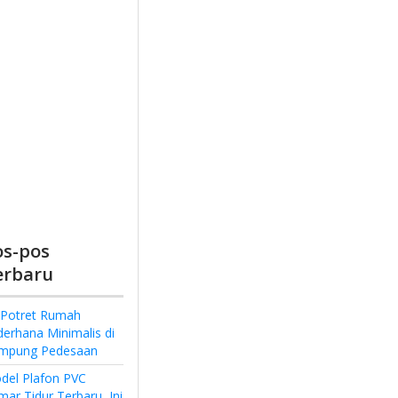
os-pos
erbaru
 Potret Rumah
derhana Minimalis di
mpung Pedesaan
del Plafon PVC
ar Tidur Terbaru, Ini