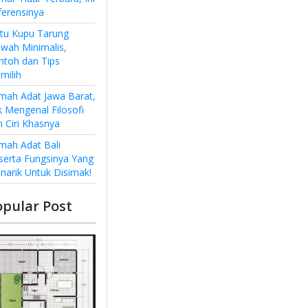
ferensinya
ntu Kupu Tarung
wah Minimalis,
ntoh dan Tips
milih
mah Adat Jawa Barat,
k Mengenal Filosofi
n Ciri Khasnya
mah Adat Bali
serta Fungsinya Yang
narik Untuk Disimak!
opular Post