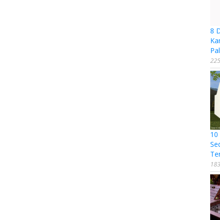
8 
Ka
Pal
225
10
Se
Te
183