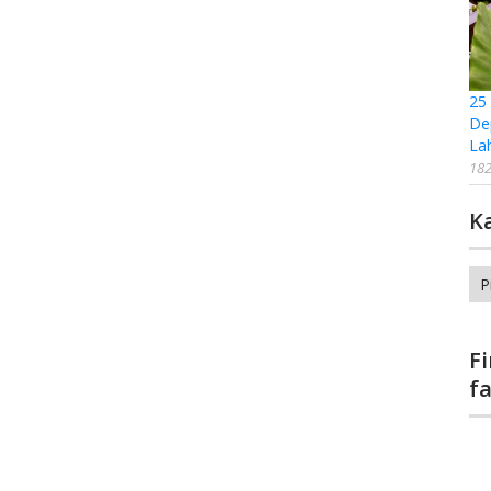
25
De
La
182
K
Ka
F
f