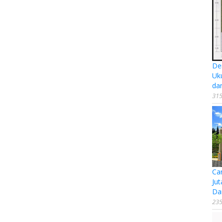
De
Uk
da
315
Ca
Jut
Da
235