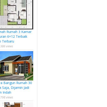
nah Rumah 3 Kamar
uran 6×12 Terbaik
n Terbaru
386 views
ra Bangun Rumah 30
a Saja, Dijamin Jadi
n Indah
798 views