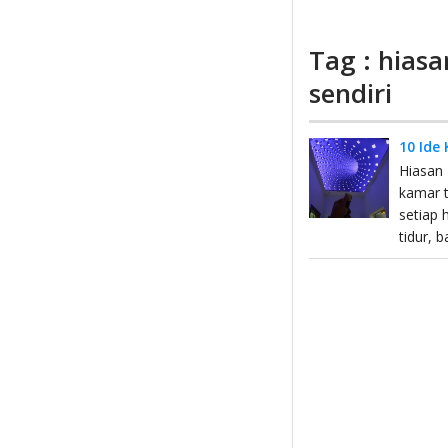
Tag : hias
sendiri
10 Ide
Hiasan 
kamar t
setiap 
tidur, b