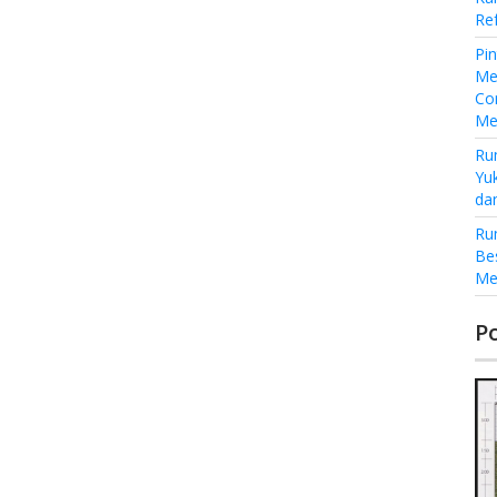
Re
Pi
Me
Co
Me
Ru
Yu
da
Ru
Be
Me
P