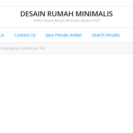
DESAIN RUMAH MINIMALIS
1000+ Desain Rumah Minimalis Modern 2025
Us
Contact Us
Jasa Penulis Artikel
Search Results
an bangunan rumah per m2