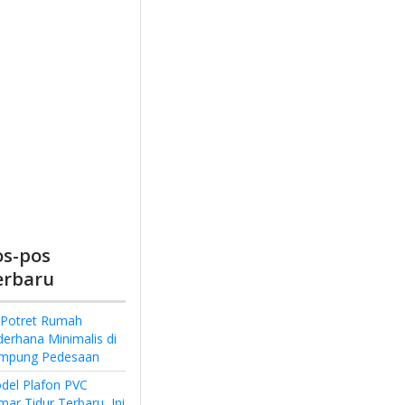
os-pos
erbaru
 Potret Rumah
derhana Minimalis di
mpung Pedesaan
del Plafon PVC
ar Tidur Terbaru, Ini