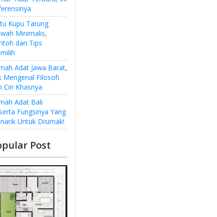
ferensinya
ntu Kupu Tarung
wah Minimalis,
ntoh dan Tips
milih
mah Adat Jawa Barat,
k Mengenal Filosofi
n Ciri Khasnya
mah Adat Bali
serta Fungsinya Yang
narik Untuk Disimak!
opular Post