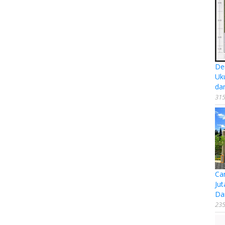
De
Uk
da
315
Ca
Jut
Da
235