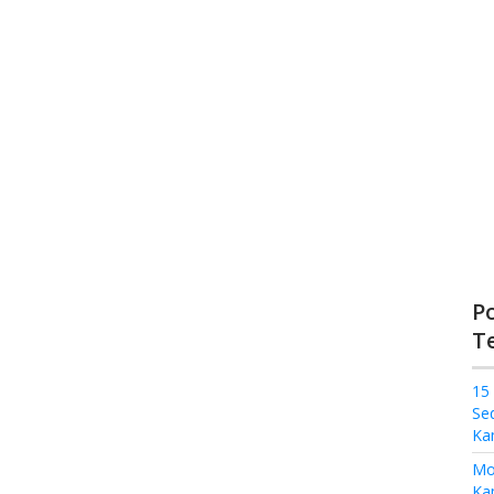
P
T
15
Se
Ka
Mo
Kam