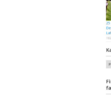
25
De
La
182
K
Ka
F
f