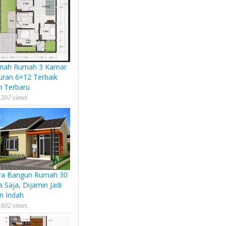
nah Rumah 3 Kamar
uran 6×12 Terbaik
n Terbaru
397 views
ra Bangun Rumah 30
a Saja, Dijamin Jadi
n Indah
802 views