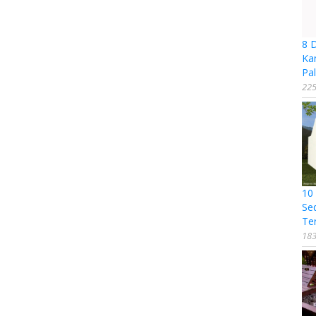
8 
Ka
Pal
225
10
Se
Te
183