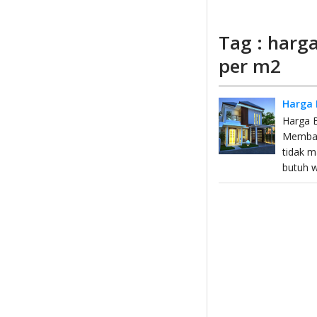
Tag : har
per m2
Harga 
Harga 
Memban
tidak 
butuh 