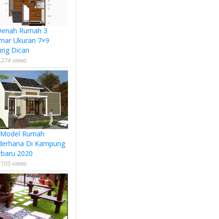
Denah Rumah 3
mar Ukuran 7×9
ing Dicari
274 views
 Model Rumah
derhana Di Kampung
rbaru 2020
105 views