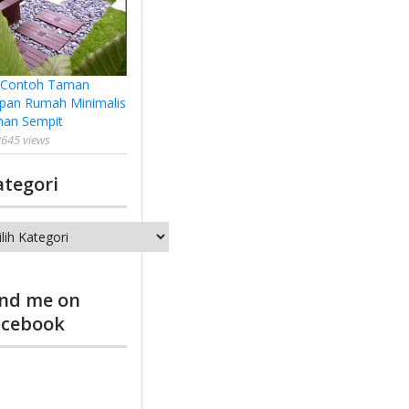
 Contoh Taman
pan Rumah Minimalis
han Sempit
645 views
ategori
tegori
ind me on
acebook